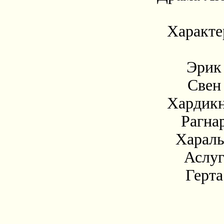
Характ
Эрик
Свен
Хардик
Рагна
Харал
Аслу
Герта