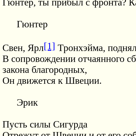
Гюнтер, ты прибыл с фронта? К
Гюнтер
[1]
Свен, Ярл
Тронхэйма, поднял
В сопровождении отчаянного сб
закона благородных,
Он движется к Швеции.
Эрик
Пусть силы Сигурда
Отрежут от Швеции и от его со