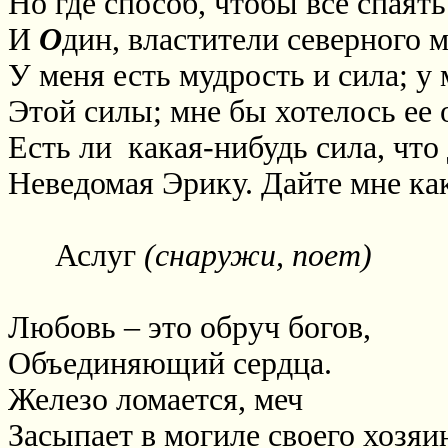
Но где способ, чтобы все спаят
И
О
дин, властители северного м
У меня есть мудрость и сила; у
Этой силы; мне бы хотелось ее 
Есть ли
какая-нибудь сила, что
Неведомая Эрику. Дайте мне как
Аслуг
(снаружи, поет)
Любовь – это обруч богов,
Объединяющий сердца.
Железо ломается, меч
Засыпает в могиле своего хозяи