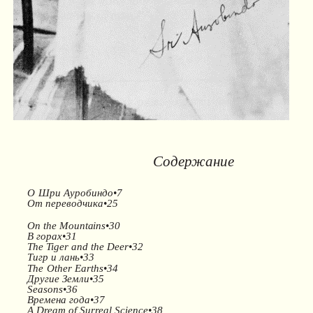
Содержание
О
Шри
Ауробиндо•7
От
переводчика•25
On the Mountains•30
В
горах•31
The Tiger and the Deer•32
Тигр
и
лань•33
The
Other
Earths•34
Другие Земли•35
Seasons•36
Времена года•37
A Dream of Surreal Science•38