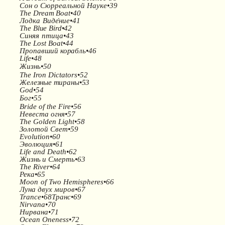
Сон о Сюрреальной Науке•39
The
Dream
Boat•40
Лодка
Виде
ние•41
The Blue Bird•42
Синяя
птица•43
The
Lost Boat•44
Пропавший корабль•46
Life•48
Жизнь•50
The Iron Dictators•52
Железные
тираны•53
God•54
Бог•55
Bride of the Fire•56
Невеста огня•57
The Golden Light•58
Золотой Свет•59
Evolution•60
Эволюция•61
Life and Death•62
Жизнь
и
Смерть•63
The River•64
Река•65
Moon
of
Two
Hemispheres•66
Луна двух миров•67
Trance•68
Транс•69
Nirvana•70
Нирвана•71
Ocean
Oneness•72