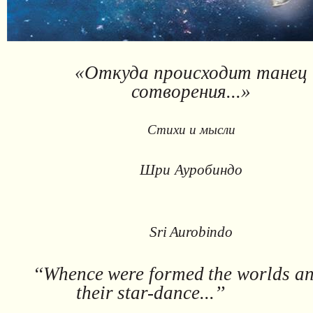
«Откуда
происходит
танец
сотворения...»
Стихи и
мысли
Шри
Ауробиндо
Sri
Aurobindo
‘‘Whence
were
formed
the
worlds
a
their
star-dance...’’