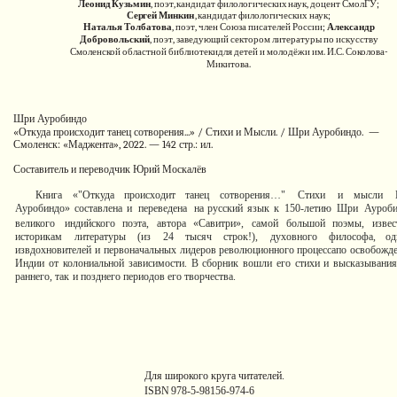
Леонид
Кузьмин
,
поэт,
кандидат
филологических
наук,
доцент
СмолГУ;
Сергей
Минкин
,
кандидат
филологических
наук;
Наталья Толбатова
, поэт, член Союза писателей России;
Александр
Добровольский
, поэт, заведующий сектором
литературы по искусству
Смоленской областной библиотеки
для
детей
и молодёжи
им.
И.С. Соколова-
Микитова.
Шри
Ауробиндо
«Откуда происходит танец сотворения...» / Стихи и Мысли. /
Шри
Ауробиндо.
—
Смоленск:
«Маджента»,
2022.
—
142
стр.:
ил.
Составитель
и
переводчик
Юрий
Москалёв
Книга
«"Откуда
происходит
танец
сотворения…"
Стихи
и
мысли
Ауробиндо» составлена и
переведена
на русский язык
к
150-летию
Шри
Ауроби
великого
индийского
поэта,
автора
«Савитри»,
самой
большой
поэмы, извес
историкам
литературы (из 24 тысяч строк!),
духовного философа,
од
извдохновителей
и
первоначальных
лидеров
революционного процессапо
освобожд
Индии
от
колониальной
зависимости.
В
сборник вошли
его
стихи
и
высказывани
раннего,
так
и
позднего периодов его
творчества.
Для широкого круга читателей.
ISBN
978-5-98156-974-6