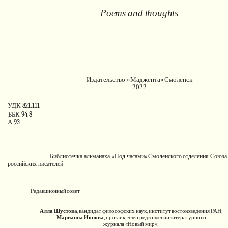
Poems
and
thoughts
Издательство
«Маджента»
Смоленск
2022
УДК
821.111
ББК
94.8
А
93
Библиотечка альманаха «Под часами»
Смоленского
отделения
Союза
российских
писателей
Редакционный
совет
Алла
Шустова
,
кандидат
философских
наук,
институт
востоковедения
РАН;
Марианна Ионова
, прозаик, член редколлегии
литературного
журнала «Новый мир»;