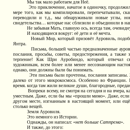
Мы так мало работаем для Неё.
Это приключение, начатое в одиночку, продолжил
мере того, как мы компилировали, перепечатывали, ска
переводили и т.д., мы обнаруживали новые углы, н
свидетельства… которые нас сблизили и объединили в на
Не забывая Мать, главную ось, всегда там, очевидн
И находящиеся вокруг: её дети и её мечта.
Новый Мир, который призовёт Ауровиль, подобн
Янтра.
Письма, большей частью предназначенные ауров
послания, просьбы, советы, предостережения, а также 
терпение! Как Шри Ауробиндо, который отвечал с
художникам, всем более или менее несознающим насто
однако, они должны были бы понимать.
Эти письма были прочтены, послания записаны. З
далеко от этого микрокосмоса. Особенно во Франции.
время. когда там жили великие души, благородные, преда
Вопреки всему, не смотря на сегодня и на вчера, 
уместным. Даже, если бы мы «прошли мимо». Даже, если
другом месте, изгнанным в настоящий момент, или ещё 
столько вещей.
Земля Ауровиля.
Это немного из Истории.
Однажды, он написал: «
нет больше Сатпрема
».
И также, до этого: