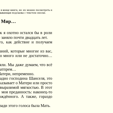
 в конце книги, но их можно посмотреть и
ывающая подсказка с текстом сноски.
ый Мир…
к я охотно остался бы в роли
 заняло почти двадцать лет.
о, как действие и получаем
аний, которые многие из вас,
но много или не достаточно…
яли. Мы даже думаем, что всё
 Сатпрем…
Матери, непременно.
радио господина Шанселя, это
казывает о Матери или просто
евыразимой мягкостью. В этот
 моя преданность: наконец-то
ождённого. А также, гораздо
озади этого голоса была Мать.