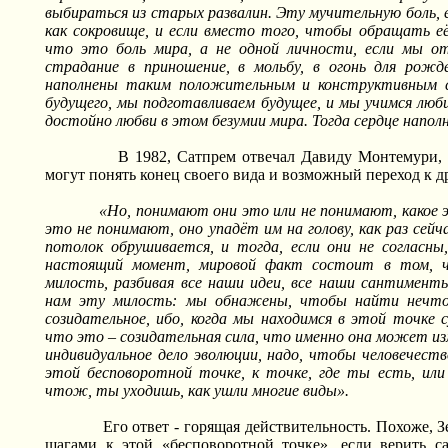
выбираться из старых развалин. Эту мучительную боль, е
как сокровище, и если вместо того, чтобы обращать её
что это боль мира, а не одной личности, если мы о
страдание в приношение, в мольбу, в огонь для рожд
наполнены таким положительным и конструктивным 
будущего, мы подготавливаем будущее, и мы учимся люб
достойно любви в этом безумии мира. Тогда сердце наполне
В 1982, Сатпрем отвечал Давиду Монтемури,
могут понять конец своего вида и возможный переход к д
«Но, понимают они это или не понимают, какое 
это не понимают, оно упадёт им на голову, как раз сейч
потолок обрушивается, и тогда, если они не согласны
настоящий момент, мировой факт состоит в том, 
милость, разбивая все наши идеи, все наши сантименты
нам эту милость: мы обнажены, чтобы найти нечто
созидательное, ибо, когда мы находимся в этой точке 
что это – созидательная сила, что именно она может изм
индивидуальное дело эволюции, надо, чтобы человечеств
этой бесповоротной точке, к точке, где ты есть, или
чтож, ты уходишь, как ушли многие виды».
Его ответ - горящая действительность. Похоже,
шагами к этой «бесповоротной точке», если верить 