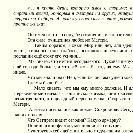
«… я храню душу, которую имел в тюрьме; в 
странный взгляд, которым я смотрел на других, живу
террасами Собора. Я нахожу свою силу в этом разгов
против жизни».
Он имел от этого силу, без сомнения, исключитель
Эта сила, очищенная любовью Матери.
Таким образом, Новый Мир или нет, для здешн
места, сильного или слабого, несколько перечитанн
посланий ещё стоят его усилия…
Мы знаем, что нет ничего далёкого. Луковая шелу
ещё гораздо больше, и что всё это – благодаря ему. Мы
иначе.
Что мы знали бы о Ней, если бы он там существова
Где мы были бы?
Мало сказать, что мы ему много должны. И дл
Переведённые сначала с английского языка, они оказал
несмотря на то, что досадный перевод мешал Открытию. И
Матери.
Алмазы
посыпались
как
дождь
.
Сокровище
.
Сегод
наших полках.
Что Сатпрем видит сегодня? Какую ярмарку?
Полицейский фургон, мы полностью внутри.
Чувствуешь себя действительно с одуревшим взгля