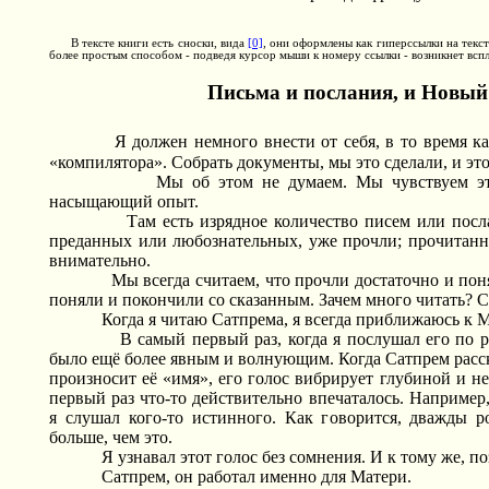
В тексте книги есть сноски, вида
[0]
, они оформлены как гиперссылки на текст
более простым способом - подведя курсор мыши к номеру ссылки - возникнет вспл
Письма и послания, и Нов
Я должен немного внести от себя, в то время ка
«компилятора». Собрать документы, мы это сделали, и это
Мы об этом не думаем. Мы чувствуем эт
насыщающий опыт.
Там есть изрядное количество писем или посл
преданных или любознательных, уже прочли; прочитан
внимательно.
Мы всегда считаем, что прочли достаточно и пон
поняли и покончили со сказанным. Зачем много читать?
Когда я читаю Сатпрема, я всегда приближаюсь к 
В самый первый раз, когда я послушал его по 
было ещё более явным и волнующим. Когда Сатпрем расс
произносит её «имя», его голос вибрирует глубиной и н
первый раз что-то действительно впечаталось. Например,
я слушал кого-то истинного. Как говорится, дважды р
больше, чем это.
Я узнавал этот голос без сомнения. И к тому же, п
Сатпрем, он работал именно для Матери.