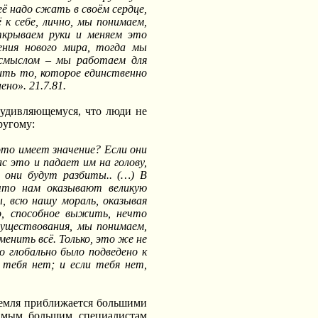
ё надо сжать в своём сердце,
 к себе, лично, мы понимаем,
ткрываем руки и меняем это
ения нового мира, тогда мы
смыслом – мы работаем для
ить то, которое единственно
но». 21.7.81.
 удивляющемуся, что люди не
ругому:
это имеет значение? Если они
ас это и падает им на голову,
, они будут разбиты.. (…) В
что нам оказывают великую
, всю нашу мораль, оказывая
, способное выжить, нечто
существования, мы понимаем,
енить всё. Только, это же не
о глобально было подведено к
 тебя нет; и если тебя нет,
 Земля приближается большими
самым большим специалистам