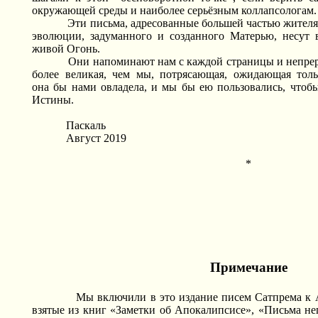
окружающей среды и наиболее серьёзным коллапсологам.
Эти письма, адресованные большей частью жител
эволюции, задуманного и созданного Матерью, несут
живой Огонь.
Они напоминают нам с каждой страницы и непрер
более великая, чем мы, потрясающая, ожидающая толь
она
бы нами овладела, и мы бы ею пользовались, чтоб
Истины.
Паскаль
Август 2019
*
Примечание
Мы включили в это издание писем Сатпрема к 
взятые из книг «Заметки об Апокалипсисе», «Письма не