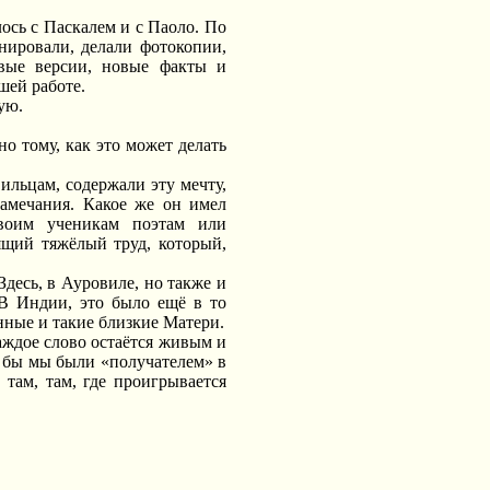
ось с Паскалем и с Паоло. По
нировали, делали фотокопии,
овые версии, новые факты и
шей работе.
ую.
о тому, как это может делать
ильцам, содержали эту мечту,
замечания. Какое же он имел
воим ученикам поэтам или
ящий тяжёлый труд, который,
десь, в Ауровиле, но также и
 В Индии, это было ещё в то
нные и такие близкие Матери.
каждое слово остаётся живым и
 бы мы были «получателем» в
там, там, где проигрывается