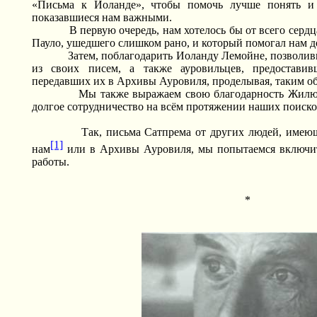
«Письма к Иоланде», чтобы помочь лучше понять и 
показавшиеся нам важными.
В первую очередь, нам хотелось бы от всего серд
Пауло, ушедшего слишком рано, и который помогал нам д
Затем, поблагодарить Иоланду Лемойне, позволи
из своих писем, а также ауровильцев, предостав
передавших их в Архивы Ауровиля, проделывая, таким об
Мы также выражаем свою благодарность Жилю 
долгое сотрудничество на всём протяжении наших поиско
Так, письма Сатпрема от других людей, имею
[1]
нам
или в Архивы Ауровиля, мы попытаемся включит
работы.
*