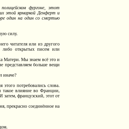
полицейском фургоне, этот
щих этой ярмаркой Денферт и
оре один на один со смертью
ную силу.
его читателя или из другого
ых либо открытых писем или
ха Матери. Мы знаем всё это и
 не представляем больше вещи
л иначе?
я этого потребовались слова.
и такое влияние во Франции,
 затем, французский, этот от
ня, прекрасно соединённое на
дом.