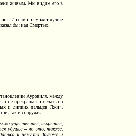
епени живым. Мы видим его в
орок. И если он
c
может лучше
сказал бы: над Смертью.
становлении Ауровиля, между
ью не прекращал отвечать на
рных и липких пальцев Лжи»,
три, так и снаружи.
м могущественнее, искреннее,
тся удушье – но это, также,
даться к чему-то другому и