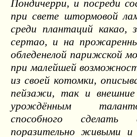
Пондичерри, и посреди со
при свете штормовой лам
среди плантаций какао, 
сертао, и на прожаренн
обледенелой парижской м
при малейшей возможност
из своей котомки, описыв
пейзажи, так и внешние
урождённым таланто
способного сделать
поразительно живыми и 