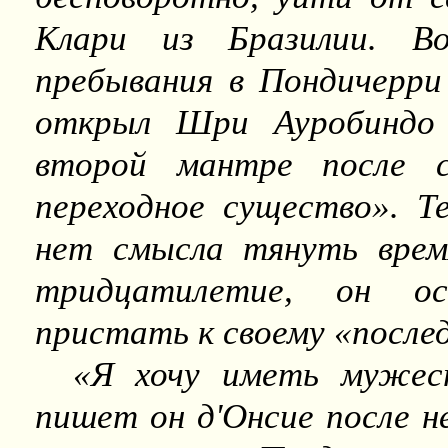
Клари из Бразилии. Во
пребывания в Пондичерри
открыл Шри Ауробиндо 
второй мантре после 
переходное существо». Т
нет смысла тянуть врем
тридцатилетие, он ос
пристать к своему «послед
«Я хочу иметь мужес
пишет он д'Онсие после н