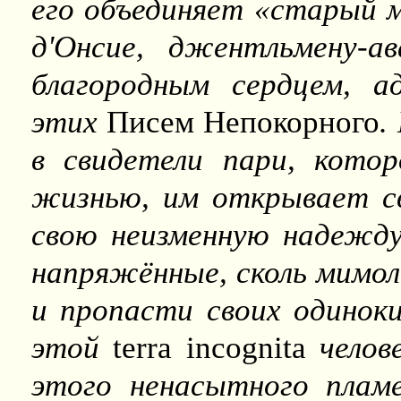
его объединяет «старый 
д'Онсие, джентльмену-
благородным сердцем, а
этих
Писем Непокорного
.
в свидетели пари, котор
жизнью, им открывает св
свою неизменную надежду
напряжённые, сколь мимо
и пропасти своих одиноки
этой
terra incognita
челове
этого ненасытного пламе