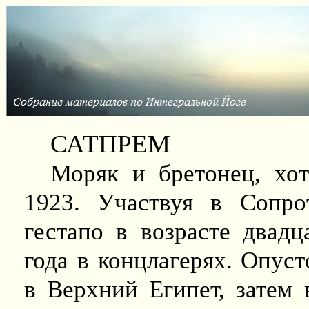
САТПРЕМ
Моряк и бретонец, хо
1923. Участвуя в Сопро
гестапо в возрасте двадц
года в концлагерях. Опус
в Верхний Египет, затем