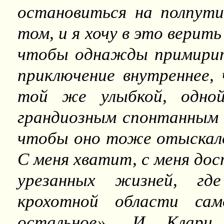
остановиться на полпут
том, и я хочу в это верит
чтобы однажды примирит
приключение внутреннее,
той же улыбкой, одно
грандиозным спонтанным 
чтобы оно тоже отыскало
С меня хватит, с меня до
урезанных жизней, гд
крохотной области сам
остальное». И Клари,