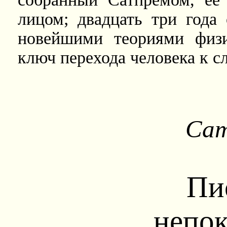
лицом; двадцать три года
новейшими теориями физи
ключ перехода человека к 
Са
Пи
непо