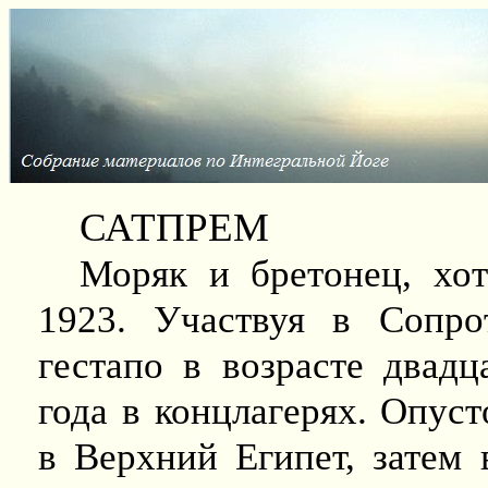
САТПРЕМ
Моряк и бретонец, хо
1923. Участвуя в Сопро
гестапо в возрасте двадц
года в концлагерях. Опус
в Верхний Египет, затем