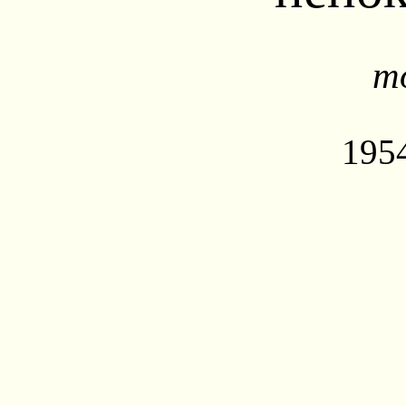
т
195