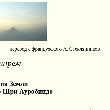
перевод с французского А. Стеклянников
тпрем
дия Земли
о Шри Ауробиндо