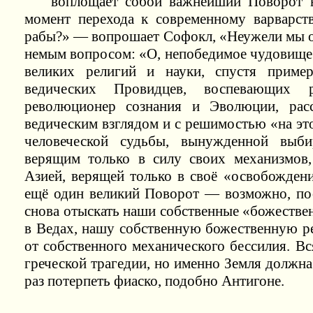
воплощает собой важнейший Поворот в
момент перехода к современному варварст
рабы?» — вопрошает Софокл, «Неужели мы об
немым вопросом: «О, непобедимое чудовище»
великих религий и науки, спустя приме
ведических Провидцев, воспевающих р
революционер сознания и Эволюции, рас
ведическим взглядом и с решимостью «на эт
человеческой судьбы, вынужденной выби
верящим только в силу своих механизмов
Азией, верящей только в своё «освобожде
ещё один великий Поворот — возможно, п
снова отыскать наши собственные «божестве
в Ведах, нашу собственную божественную ре
от собственного механического бессилия. В
греческой трагедии, но именно Земля должна
раз потерпеть фиаско, подобно Антигоне.