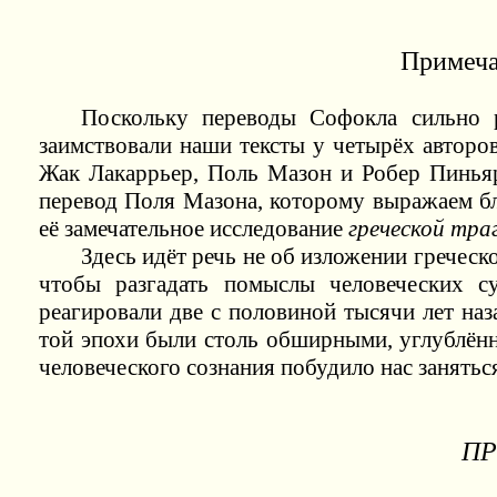
Примеча
Поскольку переводы Софокла сильно р
заимствовали наши тексты у четырёх авторо
Жак Лакаррьер, Поль Мазон и Робер Пиньяр
перевод Поля Мазона, которому выражаем б
её замечательное исследование
греческой тра
Здесь идёт речь не об изложении греческо
чтобы разгадать помыслы человеческих с
реагировали две с половиной тысячи лет наз
той эпохи были столь обширными, углублё
человеческого сознания побудило нас занятьс
П