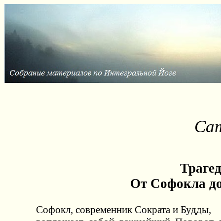
Са
Траге
От Софокла д
Софокл, современник Сократа и Будды,