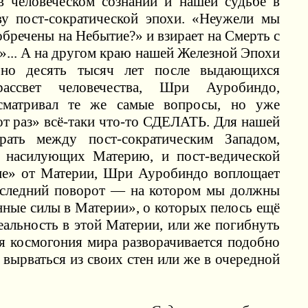
 человеческом сознании и нашей судьбе в
ву пост-сократической эпохи. «Неужели мы
речены на Небытие?» и взирает на Смерть с
... А на другом краю нашей Железной Эпохи
рно десять тысяч лет после выдающихся
ассвет человечества, Шри Ауробиндо,
сматривал те же самые вопросы, но уже
от раз» всё-таки что-то СДЕЛАТЬ. Для нашей
рать между пост-сократическим Западом,
, насилующих Материю, и пост-ведической
ние» от Материи, Шри Ауробиндо воплощает
оследний поворот — на котором мы должны
нные силы в Материи», о которых пелось ещё
альность в этой Материи, или же погибнуть
ся космогония мира разворачивается подобно
 вырваться из своих стен или же в очередной