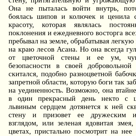
стену, притягательную и угрожающую
Она не пыталась войти внутрь, пот
боялась шипов и колючек и ценила
красоту, которая являлась постоя
поклонения и ежедневного восторга все
пребывал на земле, обрабатывая легкую
на краю лесов Асана. Но она всегда гу
от цветочной стены и ее ум, чув
безопасности в своей добровольной 
скитался, подобно разноцветной бабочк
запретной области, которую боги так за
на уединенность. Возможно, она втайне
в один прекрасный день некто с 
львиным сердцем дотянется к ней ск
стену и призовет ее дружеским и
взглядом, или зеленая ядовитая змея
цветах, пристально посмотрит на нее