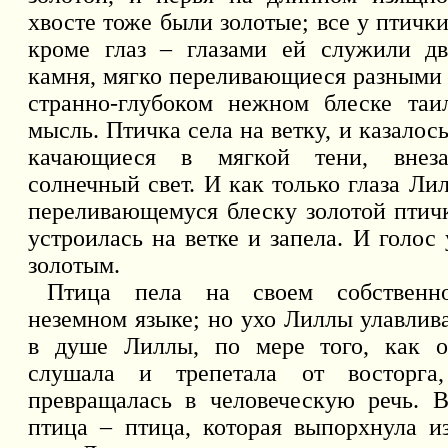
хвосте тоже были золотые; все у птичк
кроме глаз – глазами ей служили дв
камня, мягко переливающиеся разными 
странно-глубоком нежном блеске таи
мысль. Птичка села на ветку, и казалось
качающиеся в мягкой тени, внеза
солнечный свет. И как только глаза Л
переливающемуся блеску золотой птичк
устроилась на ветке и запела. И голос
золотым.
Птица пела на своем собственн
неземном языке; но ухо Лиллы улавлив
в душе Лиллы, по мере того, как 
слушала и трепетала от восторга
превращалась в человеческую речь. 
птица – птица, которая выпорхнула и