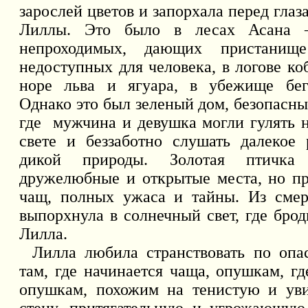
зарослей цветов и запорхала перед гла
Лиллы. Это было в лесах Асана 
непроходимых, дающих пристанищ
недоступных для человека, в логове ко
норе льва и ягуара, в убежище бег
Однако это был зеленый дом, безопасны
где
мужчина и девушка могли гулять 
свете и беззаботно слушать далекое
дикой природы. Золотая птичка
дружелюбные и открытые места, но пр
чащ, полных ужаса и тайны. Из смер
выпорхнула в солнечный свет, где брод
Лилла.
Лилла любила странствовать по оп
там, где начинается чаща, опушкам, гд
опушкам, похожим на тенистую и ув