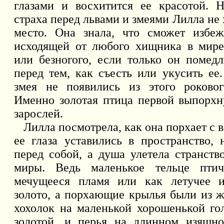
глазами и восхитится ее красотой. 
страха перед львами и змеями Лилла не 
место. Она знала, что сможет избеж
исходящей от любого хищника в мире
или безногого, если только он помед
перед тем, как съесть или укусить ее
змея не появились из этого роковог
Именно золотая птица первой выпорхн
зарослей.
Лилла посмотрела, как она порхает с в
ее глаза уставились в пространство, 
перед собой, а душа улетела странств
миры. Ведь маленькое тельце пти
мечущееся пламя или как летучее и
золото, а порхающие крылья были из ж
хохолок на маленькой хорошенькой го
золотой, и перья на длинном изящн