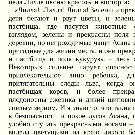
пела Лилле песню красоты и восторга:
«Лилла!
Лилла! Лилла! Зелены и прек
дети бегают и рвут цветы, и зелен
пастбища, где пасутся животные 
взглядом, зелены и прекрасны поля 
деревни, но непроходимые чащи Асана з
пригодные для жизни места, и они прекр
и пастбища и поля кукурузы – леса 
Некоторых сильнее чарует опасност
привлекательное лицо ребенка, д
притягательны следы льва, когда о
пастбищах коров, и более прекр
плодоносны ежевика и дикий шиповни
спелым зерном. И я знаю то, что такие 
в безопасности и покое лугов Асана, 
удобно ступать прекрасными ногами – 
видела цветущими на краю дикого бо