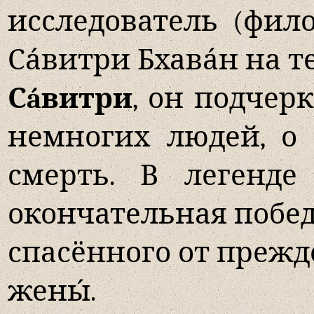
исследователь (фил
Са́витри Бхава́н на 
Сáвитри
, он подчер
немногих людей, о
смерть. В легенде
окончательная побед
спасённого от прежд
жены́.