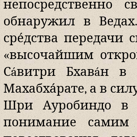
непосредственно с
обнаружил в Ведах
сре́дства передачи 
«высочайшим откро
Сáвитри Бхавáн в
Махабха́рате, а в си
Шри Ауробиндо в к
понимание самим 