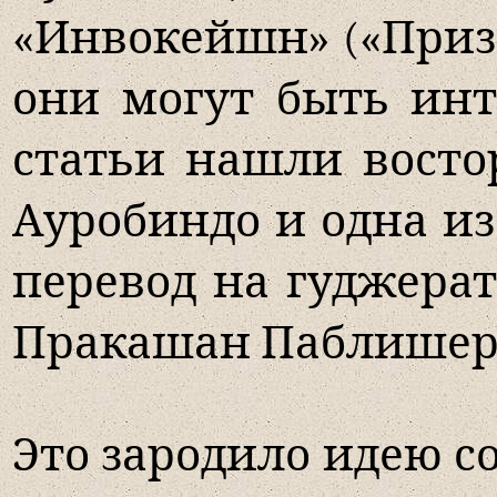
«Инвокейшн» («Приз
они могут быть инт
статьи нашли вост
Ауробиндо и одна и
перевод на гуджера
Пракашан Паблишерс»
Это зародило идею с