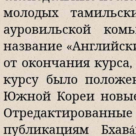
молодых тамильск
ауровильской ком
название «Английск
от окончания курса,
курсу было положен
Южной Кореи новые
Отредактированн
публикациям Бхав