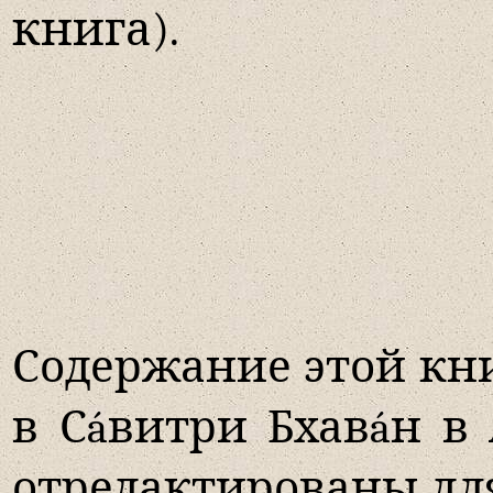
книга).
Содержание этой кни
в С
á
витри Бхав
á
н в 
отредактированы дл