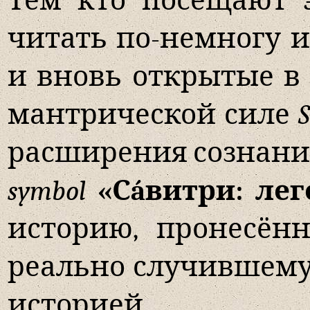
Тем кто посещают 
читать по-немногу и
и вновь открытые в 
мантрической силе
S
расширения сознани
symbol
«Сáвитри: ле
историю, пронесён
реально случившемус
историей.