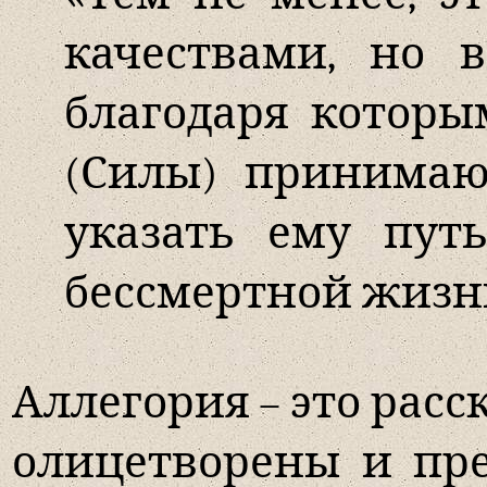
качествами, но 
благодаря котор
(Силы) принимают
указать ему пут
бессмертной жизн
Аллегория – это расс
олицетворены и пр