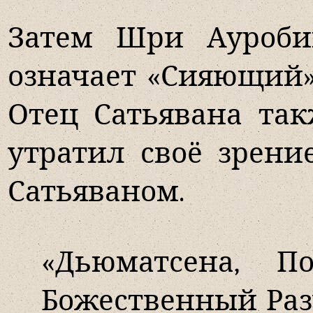
Затем Шри Ауробин
означает «Сияющий» 
Отец Сатьявана так
утратил своё зрени
Сатьяваном.
«Дьюматсена, П
Божественный Раз