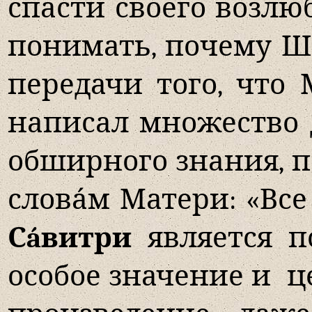
спасти своего возл
понимать, почему Шр
передачи того, что
написал множество 
обширного знания, п
слова́м Матери: «Вс
Сáвитри
является п
особое значение и
ц