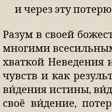
и через эту потерю
Разум в своей боже
многими всесильным
хваткой Неведения и
чувств и как резуль
ви́дения истины, ви́
своё ви́дение, пот