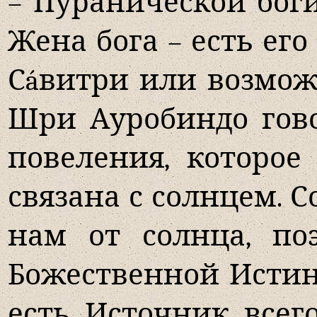
– Пуранической боги
Жена бога – есть ег
Сáвитри или возмож
Шри Ауробиндо гово
повеления, которое
связана с солнцем. С
нам от солнца, по
Божественной Истин
есть Источник все