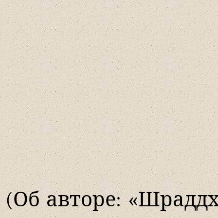
(Об авторе: «Шраддх