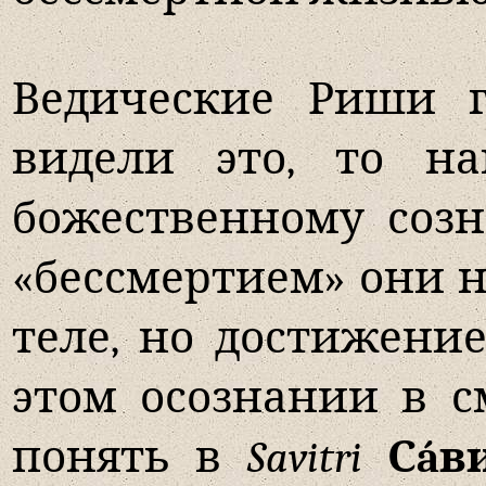
Ведические Риши г
видели это, то н
божественному соз
«бессмертием» они 
теле, но достижени
этом осознании в с
понять в
Savitri
Сáв