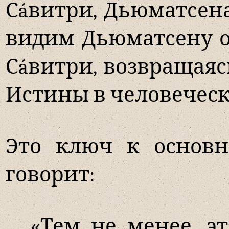
Сáвитри, Дьюматсена
видим Дьюматсену ос
Сáвитри, возвращаяс
Истины в человечес
Это ключ к основн
говорит:
«Тем не менее, э