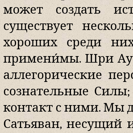
может создать ис
существует нескол
хороших среди них
примени́мы. Шри Аур
аллегорические пе
сознательные Силы;
контакт с ними. Мы д
Сатьяван, несущий и