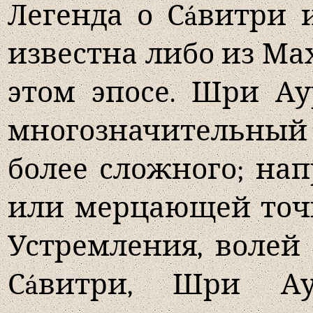
Легенда о Сáвитри
известна либо из Ма
этом эпосе. Шри А
многозначительный 
более сложного; нап
или мерцающей точ
Устремления, волей
Сáвитри, Шри Ау