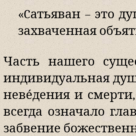
«
C
атьяван – это д
захваченная объят
Часть нашего суще
индивидуальная душá
неве́дения и смерти
всегда означало гла
забвение божественн