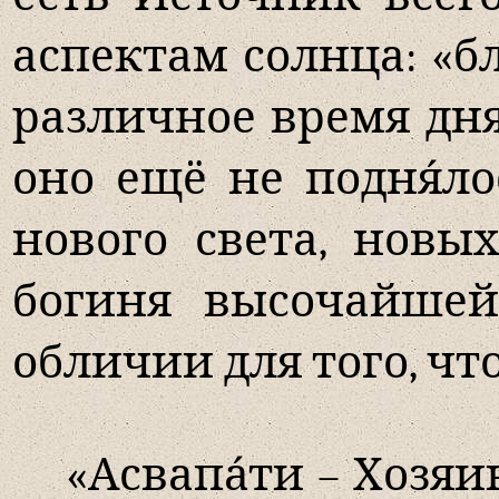
аспектам солнца: «бл
различное время дня
оно ещё не подня́ло
нового света, новы
богиня высочайшей
обличии для того, чт
«Асвапа́ти – Хозя