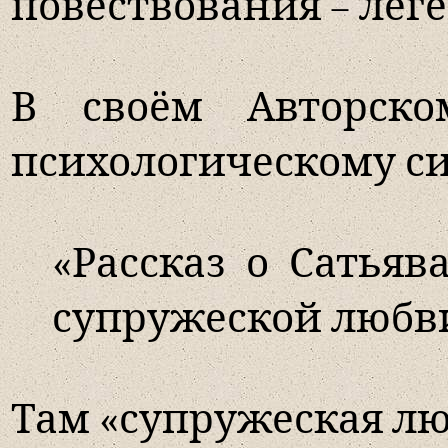
повествования – леге
В своём Авторск
психологическому си
«Рассказ о Сатьяв
супружеской любв
Там «супружеская лю