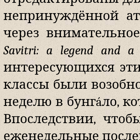
непринуждённой ат
через внимательно
Savitri
:
a
legend
and
a
интересующихся этим
классы были возобно
неделю в бунгáло, к
Впоследствии, чтоб
еженедельные послеп