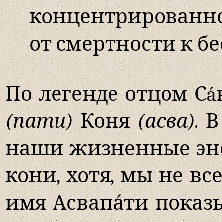
концентрированно
от смертности к б
По легенде отцом Сá
(пати)
Коня
(асва).
В 
наши жизненные эне
кони, хотя, мы не в
имя Асвапа́ти показ