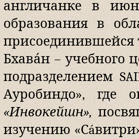
англичанке в июн
образования в обл
присоединившейся то
Бхава́н – учебного
подразделением
SAI
Ауробиндо», где 
«Инвокейшн»,
посвя
изучению «С
á
витри