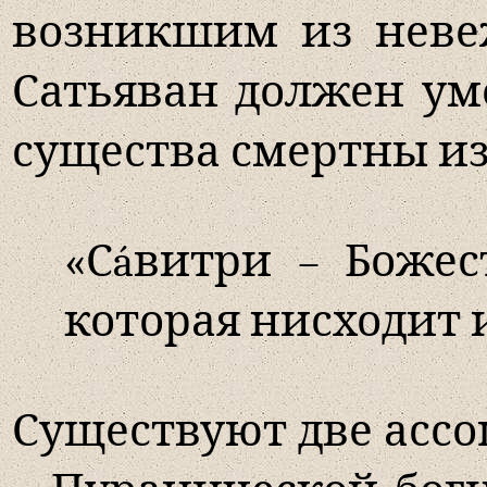
возникшим из невеж
Сатьяван должен уме
существа смертны из
«Сáвитри – Божес
которая нисходит и
Существуют две ассо