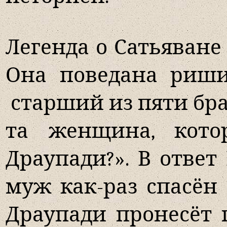
Легенда о Сатьяване 
Она поведана риши
старший из пяти бра
та женщина, кото
Драупади?». В ответ
муж как-раз спасён 
Драупади пронесёт п