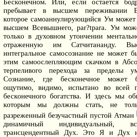
Бесконечном. Или, если остается бод
пребывает в высшем переживании В
которое самоаннулирующийся Ум может 
высшем Всевышнего,
par
?
tpara
. Ум мож
только в духовном утончении ментальн
отраженную им Сатчитананду. Вы
интегральное самосознание не может б
этим самоослепляющим скачком в Абсо
терпеливого перехода за пределы у
Сознание, где бесконечное может б
ощутимо, видимо, испытано во всей п
бесконечного богатства. И здесь мы о
которым мы должны стать, не толь
разреженный безучастный пустой Атман
динамичный индивидуальный, 
трансцендентный Дух. Это Я и Дух 