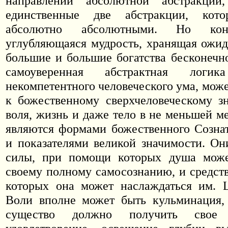
направлении абсолютной абстракции
единственные две абстракции, кото
абсолютно абсолютными. Но конк
углубляющаяся мудрость, хранящая ожи
большие и большие богатства бесконечно
самоуверенная абстрактная логи
некомпетентного человеческого ума, мож
к божественному сверхчеловеческому з
воля, жизнь и даже тело в не меньшей м
являются формами божественного Созна
и показателями великой значимости. О
силы, при помощи которых душа може
своему полному самосознанию, и средст
которых она может наслаждаться им.
Воли вполне может быть кульминация, 
существо должно получить свое 