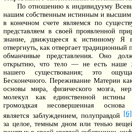
По отношению к индивидууму Всевы
нашим собственным истинным и высшим 
в конечном счете являемся по существ
представляем в своей проявленной при
знание, движущееся к истинному Я 
отвергнуть, как отвергает традиционный п
обманчивые представления. Оно дол
открытию, что тело — не есть наше 
нашего существования; это ощущ
Бесконечного. Переживание Материи ка
основы мира, физического мозга, нер
молекул как единственной истины 
громоздкая несовершенная основа м
[6]
является заблуждением, полуправдой
за целое, темным дном или тенью веще
понятых в своей светлой субстанции, ци