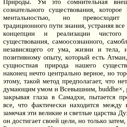
Природы. Ум это сомнительная внеш
сознательного существования, которое
ментальностью, но превосходи
традиционного пути знания, устраняя все 
концепции и реализации чистого с
существования, самоосознанного, самобл
независящего от ума, жизни и тела, 
позитивному опыту, который есть Атман,
сущностная природа нашего существ
наконец нечто центрально верное, но то
этому, такой метод предполагает, что н
думающим умом и Всевышним,
buddhe
×
,
закрывая глаза в Самадхи, пытается пр
все, что фактически находится между 
замечая эти великие и светлые царства Ду
он достигает своей цели, но только затем,