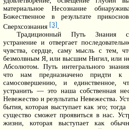
удовлетворение, освещение глубин вы
материальное Несознание обнаружив
Божественное в результате прикосно
[3]
Сверхсознания
.
Традиционный Путь Знания сл
устранение и отвергает последовательн
чувства, сердце, саму мысль с тем, ч
безмолвным Я, или высшим Нигил, или 
Абсолютом. Путь интегрального знания
что нам предназначено придти к и
самосовершению, и единственное, ч
устранить — это наша собственная нес
Невежество и результаты Невежества. Ус
бытия, которая выступает как эго; тогд
существо сможет проявиться в нас. Ус
жизни, которая выступает как обыч