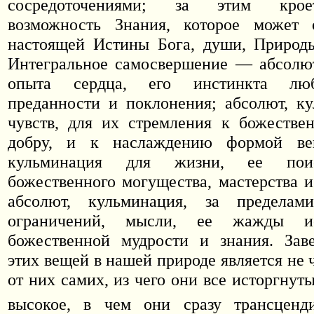
сосредоточениями; за этим крое
возможность Знания, которое может 
настоящей Истины Бога, души, Природы
Интегральное самосвершение — абсолют
опыта сердца, его инстинкта люб
преданности и поклонения; абсолют, к
чувств, для их стремления к божестве
добру, и к наслаждению формой вещ
кульминация для жизни, ее поис
божественного могущества, мастерства и
абсолют, кульминация, за пределам
ограничений, мысли, ее жажды ис
божественной мудрости и знания. Зав
этих вещей в нашей природе является не 
от них самих, из чего они все исторгнуты
высокое, в чем они сразу трансценд