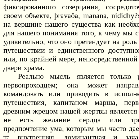
фиксированного созерцания, сосредот
своем объекте,
þ
rava
õ
a
,
manana
,
nididhy
?
на вершине нашего существа как необх
для нашего понимания того, к чему мы с
удивительно, что оно претендует на роль
путешествии и единственного доступно
или, по крайней мере, непосредственной
двери храма.
Реально мысль является только 
первопроходцем; она может напра
командовать или приводить в исполн
путешествия, капитаном марша, пе
древним жрецом нашей жертвы является 
не есть желание сердца или тре
предпочтение ума, которым мы часто дае
та внутренняя, доминантная и зача