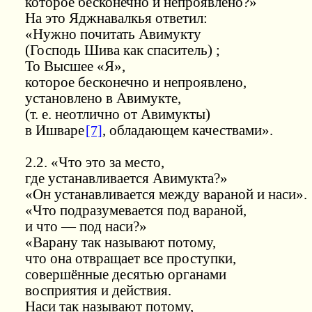
которое бесконечно и непроявлено?»
На это Яджнавалкья ответил:
«Нужно почитать Авимукту
(Господь Шива как спаситель) ;
То Высшее «Я»,
которое бесконечно и непроявлено,
установлено в Авимукте,
(т. е. неотлично от Авимукты)
в Ишваре
[7]
, обладающем качествами».
2.2. «Что это за место,
где устанавливается Авимукта?»
«Он устанавливается между вараной и наси».
«Что подразумевается под вараной,
и что — под наси?»
«Варану так называют потому,
что она отвращает все проступки,
совершённые десятью органами
восприятия и действия.
Наси так называют потому,