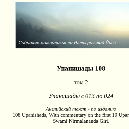
Упанишады 108
том 2
Упанишады с 013 по 024
Английский текст - по изданию
108 Upanishads, With commentary on the first 10 Upa
Swami Nirmalananda Giri.