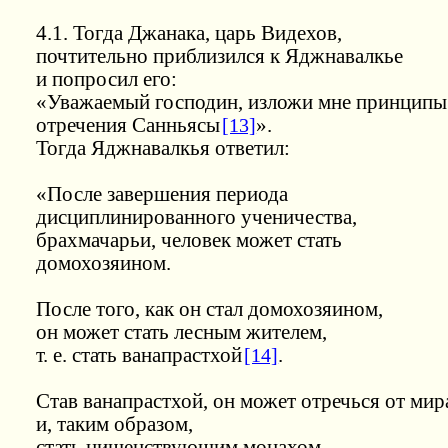
4.1. Тогда Джанака, царь Видехов,
почтительно приблизился к Яджнавалкье
и попросил его:
«Уважаемый господин, изложи мне принципы
отречения Санньясы
[13]
».
Тогда Яджнавалкья ответил:
«После завершения периода
дисциплинированного ученичества,
брахмачарьи, человек может стать
домохозяином.
После того, как он стал домохозяином,
он может стать лесным жителем,
т. е. стать ванапрастхой
[14]
.
Став ванапрастхой, он может отречься от мир
и, таким образом,
стать нищенствующим монахом.