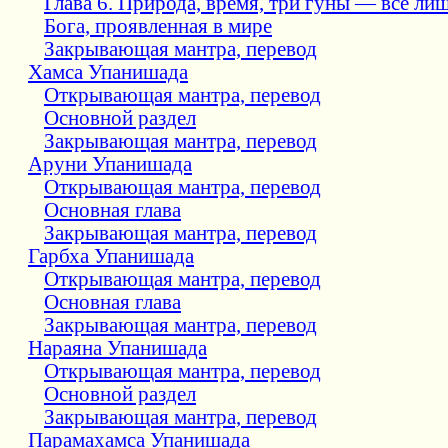
Глава 6. Природа, время, три гуны — всё лиш
Бога, проявленная в мире
Закрывающая мантра, перевод
Хамса Упанишада
Открывающая мантра, перевод
Основной раздел
Закрывающая мантра, перевод
Аруни Упанишада
Открывающая мантра, перевод
Основная глава
Закрывающая мантра, перевод
Гарбха Упанишада
Открывающая мантра, перевод
Основная глава
Закрывающая мантра, перевод
Нараяна Упанишада
Открывающая мантра, перевод
Основной раздел
Закрывающая мантра, перевод
Парамахамса Упанишада