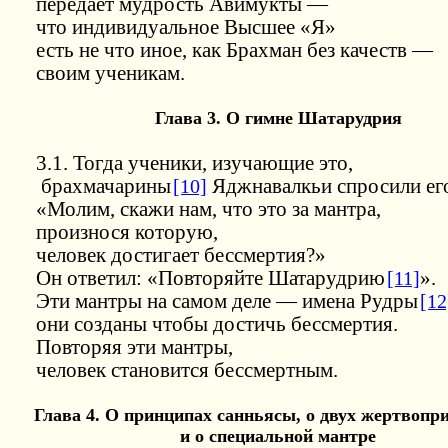
передаёт мудрость Авимукты —
что индивидуальное Высшее «Я»
есть не что иное, как Брахман без качеств —
своим ученикам.
Глава
3.
О гимне Шатарудрия
3.1. Тогда ученики, изучающие это,
брахмачарины
[10]
Яджнавалкьи спросили ег
«Молим, скажи нам, что это за мантра,
произнося которую,
человек достигает бессмертия?»
Он ответил: «Повторяйте Шатарудрию
[11]
».
Эти мантры на самом деле — имена Рудры
[12
они созданы чтобы достичь бессмертия.
Повторяя эти мантры,
человек становится бессмертным.
Глава 4. О принципах санньясы, о двух жертвоп
и о специальной мантре