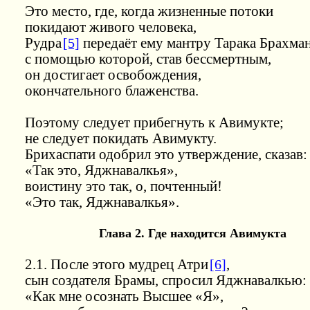
Это место, где, когда жизненные потоки
покидают живого человека,
Рудра
[5]
передаёт ему мантру Тарака Брахман
с помощью которой, став бессмертным,
он достигает освобождения,
окончательного блаженства.
Поэтому следует прибегнуть к Авимукте;
не следует покидать Авимукту.
Брихаспати одобрил это утверждение, сказав:
«Так это, Яджнавалкья»,
воистину это так, о, почтенный!
«Это так, Яджнавалкья».
Глава 2. Где находится Авимукта
2.1. После этого мудрец Атри
[6]
,
сын создателя Брамы, спросил Яджнавалкью:
«Как мне осознать Высшее «Я»,