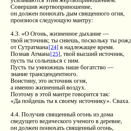
усиливаются этим жертвоприношением.
Совершив жертвоприношение,
он должен понюхать дым священного огня,
произнося следующую мантру:
4.3. «О Огонь, жизненное дыхание —
твой источник; ты сияешь, поскольку ты рож
от Сутратмана
[24]
в надлежащее время.
Познав Атмана
[25]
, твой высший источник,
пусть ты сольешься с ним.
Пусть ты умножишь наше богатство —
знание трансцендентного.
Воистину, это источник огня,
а именно жизненный воздух.
Поэтому в этой мантре говорится так:
«Да пойдешь ты к своему источнику». Сваха.
4.4. Получив священный огонь из дома
сведущего ведического ученого в деревне,
он должен понюхать священный огонь,