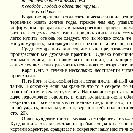
не подкреплённое стремлением
к свободе
,
подобно одеванию трупа
».
-
Трипура Рахасья
В давние времена, когда эзотерическое знание рев
терпеливо ждать долгие годы, прежде чем ему удавал
информация превратилась в коммерческий продукт, каж
располагающему средствами на покупку книги или кассет
легко купить, отнюдь не следует, что их можно столь же
живую мудрость, находящуюся в сфере опыта, а не слов, п
Среди тех древних таинств, что ныне предлагаются 
произрастают все духовные практики
.
Однако большинс
живым учением, источником всех познаний, лишь порож
самых лучших вещах рассказать невозможно
;
вторые же п
Карл Юнг, в течение нескольких десятилетий чита
происходит
:
Путь йоги и философия йоги всегда имели тайный хар
тайне
.
Поскольку, если вы храните что-то в секрете, то 
знают об этом, и секрета уже нет
.
Настоящие секреты стано
даже невозможно говорить, и опыт кундалини-йоги обл
секретности
-
всего лишь естественное следствие того, чт
не обсуждать, поскольку вы подвергнете себя опасности
стр
.
20)
.
Опыт кундалини-йоги весьма специфичен, поско
Кундалини
-
это та, постоянно пребывающая в нас энер
чертами характера, сращивает и сохраняет нашу идентично