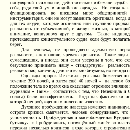
популярной психологии, действительно избежали судьбы
себя, рядя свой ум в индийские одежды
.
Но тогда как
функционировать во внешнем мире общепринятой р
инструментария, они не могут заменить оригинала, когда д
для тех людей, которые осознанно или случайно прорва
реальность от субъективной, и живут жизнью, в которо
внимание, конкурируя друг с другом
.
Такие индивид
протекающего концептуального судна, если будут полагать
берег
.
Для человека, не прошедшего адекватную перво
реальности, как правило, чревато кризисом
.
Такие люди 
сумасшедших, а иногда они сами уверены в том, что сх
безусловно принимать нашу
«
стандартную
»
реальность
реальностью, конечно, действительно безумны, но иногда 
Однажды пророк Иезекииль услышал божественный
течение 390 ночей, а затем ещё 40 ночей
-
на левом бо
положение тела во время сна оказывает огромное влияние н
журналом
«
Тайм
»
, согласитесь с тем, что Иезекииль и
голоса) были шизофрениками
.
Тогда как фактически о
которой непробужденным ничего не известно
.
Духовное пробуждение навсегда изменяет индивидуал
острота кризиса смягчается, человек обнаруживает, ч
успокоенности
.
Пробужденная и высвобожденная Кундали
бутылку
.
«
Пробудившись, посвящённый живёт во власт
пережил несколько кризисов, входе которых стремитель