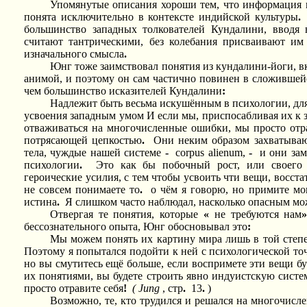
Упомянутые описания хороши тем, что информация в
понята исключительно в контексте индийской культуры
.
большинство западных толкователей Кундалини, вводя 
считают тантрическими, без колебания присваивают им 
изначального смысла
.
Юнг тоже заимствовал понятия из кундалини-йоги, 
анимой, и поэтому он сам частично повинен в сложившей
чем большинство исказителей Кундалини
:
Надлежит быть весьма искушённым в психологии, для
усвоения западным умом И если мы, приспосабливая их к з
отваживаться на многочисленные ошибки, мы просто отр
потрясающей цепкостью
.
Они неким образом захватываю
тела, чуждые нашей системе
-
corpus alienum,
-
и они за
психологии
.
Это как бы побочный рост, или своего
героические усилия, с тем чтобы усвоить чти вещи, восст
не совсем понимаете то
.
о чём я говорю, но примите мои
истина
.
Я слишком часто наблюдал, насколько опасным мо
Отвергая те понятия, которые
«
не требуются нам
бессознательного опыта, Юнг обосновывал это
:
Мы можем понять их картину мира лишь в той степе
Поэтому я попытался подойти к ней с психологической то
но вы смутитесь ещё больше, если воспримете эти вещи бу
их понятиями, вы будете строить явно индуистскую систе
просто отравите себя
!
(
Jung
, стр
.
13
.
)
Возможно, те, кто трудился и решался на многочис