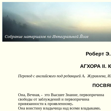
Роберт Э
АГХОРА II.
Перевод с английского под редакцией А
.
Журавлева, И
ПОСВЯ
Она, Вечная,
-
это Высшее Знание, первопричина
свободы от заблуждений и первопричина
привязанности к проявленному
.
Она воистину владычица над всеми владыками
.