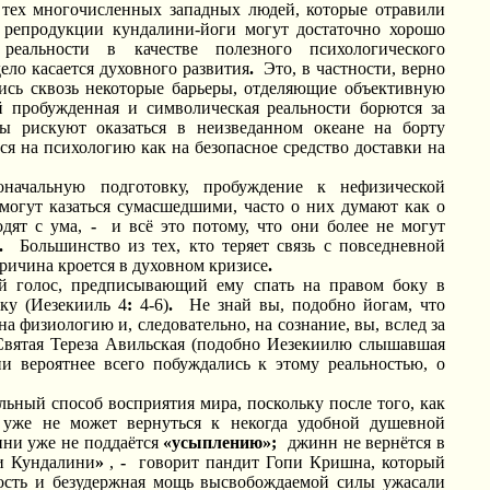
 тех многочисленных западных людей, которые отравили
 репродукции кундалини-йоги могут достаточно хорошо
еальности в качестве полезного психологического
ело касается духовного развития
.
Это, в частности, верно
лись сквозь некоторые барьеры, отделяющие объективную
й пробужденная и символическая реальности борются за
ы рискуют оказаться в неизведанном океане на борту
ся на психологию как на безопасное средство доставки на
начальную подготовку, пробуждение к нефизической
могут казаться сумасшедшими, часто о них думают как о
одят с ума,
-
и всё это потому, что они более не могут
.
Большинство из тех, кто теряет связь с повседневной
причина кроется в духовном кризисе
.
 голос, предписывающий ему спать на правом боку в
ку (Иезекииль 4
:
4-6)
.
Не знай вы, подобно йогам, что
а физиологию и, следовательно, на сознание, вы, вслед за
 Святая Тереза Авильская (подобно Иезекиилю слышавшая
ни вероятнее всего побуждались к этому реальностью, о
ьный способ восприятия мира, поскольку после того, как
то уже не может вернуться к некогда удобной душевной
ни уже не поддаётся
«усыплению»;
джинн не вернётся в
и Кундалини
»
,
-
говорит пандит Гопи Кришна, который
ность и безудержная мощь высвобождаемой силы ужасали