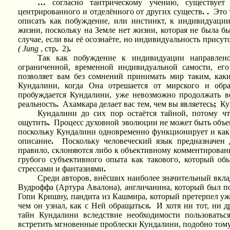
…
согласно тантрическому учению, существует
центрированного и отделённого от других существ
.
.
Это 
описать как побуждение, или инстинкт, к индивидуаци
жизни, поскольку на Земле нет жизни, которая не была б
случае, если вы её осознаёте, но индивидуальность присут
(
Jung
, стр
.
2)
.
Так как побуждение к индивидуации направлено
ограниченной, временной индивидуальной самости, ег
позволяет вам без сомнений принимать мир таким, каки
Кундалини, когда Она отрешается от мирского и обр
пробуждается Кундалини, уже невозможно продолжать в
реальность
.
Ахамкара делает вас тем, чем вы являетесь
;
Ку
Кундалини до сих пор остаётся тайной, потому чт
ощутить
.
Процесс духовной эволюции не может быть объек
поскольку Кундалини одновременно функционирует и как 
описание
.
Поскольку человеческий язык предназначен 
правило, склоняются либо к объективному комментирован
грубого субъективного опыта как такового, который об
стрессами и фантазиями
.
Среди авторов, внёсших наиболее значительный вкла
Вудроффа (Артура Авалона), англичанина, который был по
Гопи Кришну, пандита из Кашмира, который претерпел уж
чем он узнал, как с Ней обращаться
.
И хотя ни тот, ни 
тайн Кундалини вследствие необходимости пользовать
встретить мгновенные проблески Кундалини, подобно тому