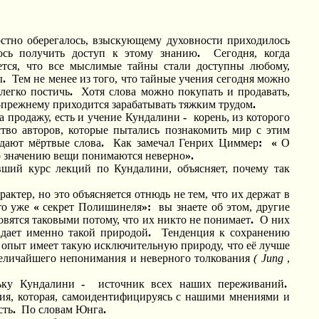
ностно оберегалось, взыскующему духовности приходилось
ось получить доступ к этому знанию
.
Сегодня, когда
ется, что все мыслимые тайны стали доступны любому,
ы
.
Тем не менее из того, что тайные учения сегодня можно
 легко постичь
.
Хотя слова можно покупать и продавать,
о-прежнему приходится зарабатывать тяжким трудом
.
на продажу, есть и учение Кундалини
-
корень, из которого
тво авторов, которые пытались познакомить мир с этим
дают мёртвые слова
.
Как замечал Генрих Циммер
:
«
О
о значению вещи понимаются неверно
».
вший курс лекций по Кундалини, объясняет, почему так
актер, но это объясняется отнюдь не тем, что их держат в
это уже
«
секрет Полишинеля
»:
вы знаете об этом, другие
вятся таковыми потому, что их никто не понимает
.
О них
адает именно такой природой
.
Тенденция к сохранению
о опыт имеет такую исключительную природу, что её лучше
 величайшего непонимания и неверного толкования
(
Jung
,
льку Кундалини
-
источник всех наших переживаний
.
гия, которая, самоидентифицируясь с нашими мнениями и
сть
.
По словам Юнга
.