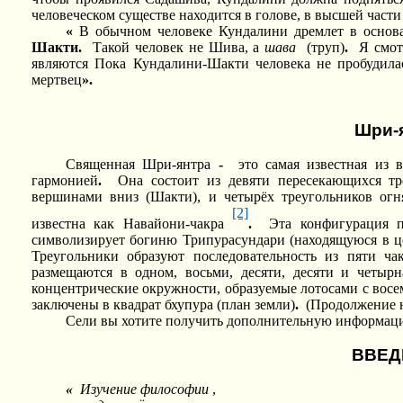
человеческом существе находится в голове, в высшей части
«
В обычном человеке Кундалини дремлет в основа
Шакти.
Такой человек не Шива, а
шава
(труп)
.
Я смот
являются Пока Кундалини-Шакти человека не пробудилас
мертвец
».
Шри-
Священная Шри-янтра
-
это самая известная из 
гармонией
.
Она состоит из девяти пересекающихся тр
вершинами вниз (Шакти), и четырёх треугольников ог
[2]
известна как Навайони-чакра
.
Эта конфигурация п
символизирует богиню Трипурасундари (находящуюся в це
Треугольники образуют последовательность из пяти чак
размещаются в одном, восьми, десяти, десяти и четырн
концентрические окружности, образуемые лотосами с восе
заключены в квадрат бхупура (план земли)
.
(Продолжение н
Сели вы хотите получить дополнительную информаци
ВВЕД
«
Изучение философии
,