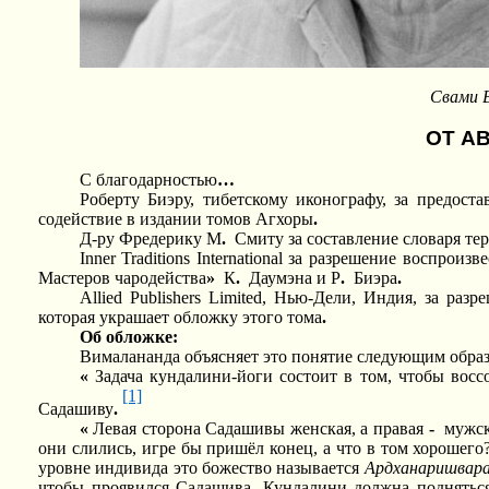
Свами 
ОТ А
С благодарностью
…
Роберту Биэру, тибетскому иконографу, за предост
содействие в издании томов Агхоры
.
Д-ру Фредерику М
.
Смиту за составление словаря те
Inner Traditions International за разрешение воспро
Мастеров чародейства
»
К
.
Даумэна и Р
.
Биэра
.
Allied Publishers Limited, Нью-Дели, Индия, за ра
которая украшает обложку этого тома
.
Об обложке:
Вималананда объясняет это понятие следующим образ
«
Задача кундалини-йоги состоит в том, чтобы во
[1]
Садашиву
.
«
Левая сторона Садашивы женская, а правая
-
мужс
они слились, игре бы пришёл конец, а что в том хорошег
уровне индивида это божество называется
Ардханаришвар
чтобы проявился Садашива, Кундалини должна поднятьс