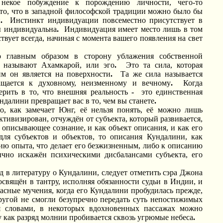
 некое побуждение к порождению личности, чего-то
то, что в западной философской традиции можно было бы
и
.
Инстинкт индивидуации повсеместно присутствует в
ы индивидуальна
.
Индивидуация имеет место лишь в том
ствует всегда, начиная с момента вашего появления на свет
 главным образом в сторону ублажения собственной
о называют Ахамкарой, или эго
.
Это та сила, которая
м он является на поверхности
.
Та же сила называется
ащается к духовному, неизменному и вечному
.
Когда
ерить в то, что внешняя реальность
-
это единственная
ндалини превращает вас в то, чем вы станете
.
о, как замечает Юнг, её нельзя понять, её можно лишь
тивизирован, отчуждён от субъекта, который развивается,
описывающее сознание, и как объект описания, и как его
для субъектов и объектов, то описания Кундалини, как
ию опыта, что делает его безжизненным, либо к описанию
ычно искажён психическими дисбалансами субъекта, его
д в литературу о Кундалини, следует отметить сэра Джона
свящён в тантру, исполняя обязанности судьи в Индии, и
асные мучения, когда его Кундалини пробудилась прежде,
другой не смогли безупречно передать суть непостижимых
ся словами, в некоторых вдохновенных пассажах можно
 как разряд молнии пробивается сквозь угрюмые небеса
.