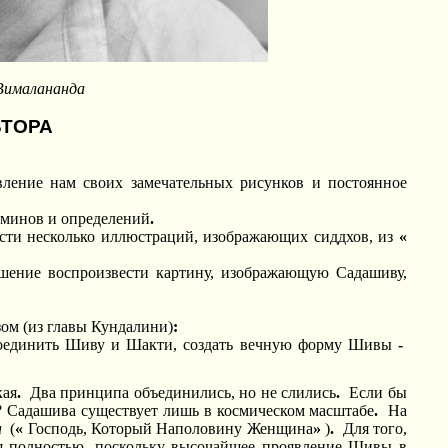
Вималананда
ВТОРА
авление нам своих замечательных рисунков и постоянное
рминов и определений
.
извести несколько иллюстраций, изображающих сиддхов, из
«
зрешение воспроизвести картину, изображающую Садашиву,
ом (из главы Кундалини)
:
ссоединить Шиву и Шакти, создать вечную форму Шивы
-
кая
.
Два принципа объединились, но не слились
.
Если бы
о? Садашива существует лишь в космическом масштабе
.
На
а
(
«
Господь, Который Наполовину Женщина
»
)
.
Для того,
я полностью, поскольку высочайшее проявление Шивы в