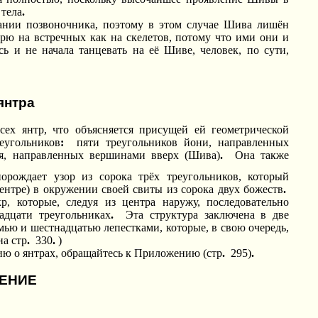
 тела
.
нии позвоночника, поэтому в этом случае Шива лишён
рю на встречных как на скелетов, потому что ими они и
ь и не начала танцевать на её Шиве, человек, по сути,
янтра
всех янтр, что объясняется присущей ей геометрической
еугольников
:
пяти треугольников йони, направленных
ня, направленных вершинами вверх (Шива)
.
Она также
орождает узор из сорока трёх треугольников, который
нтре) в окружении своей свиты из сорока двух божеств
.
р, которые, следуя из центра наружу, последовательно
адцати треугольниках
.
Эта структура заключена в две
мью и шестнадцатью лепестками, которые, в свою очередь,
а стр
.
330
.
)
ю о янтрах, обращайтесь к Приложению (стр
.
295)
.
ЕНИЕ