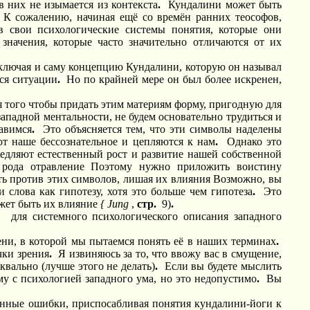
 них не изымается из контекста
.
Кундалини может быть
К сожалению, начиная ещё со времён ранних теософов,
в свои психологические системы понятия, которые они
значения, которые часто значительно отличаются от их
включая и саму концепцию Кундалини, которую он называл
ся ситуации
.
Но по крайней мере он был более искренен,
 того чтобы придать этим материям форму, пригодную для
ападной ментальности, не будем основательно трудиться и
авимся
.
Это объясняется тем, что эти символы наделены
т наше бессознательное и цепляются к нам
.
Однако это
медляют естественный рост и развитие нашей собственной
 рода отравление Поэтому нужно приложить воистину
ать против этих символов, лишая их влияния Возможно, вы
 слова как гипотезу, хотя это больше чем гипотеза
.
Это
жет быть их влияние
{
Jung
,
стр.
9)
.
»
для системного психологического описания западного
ни, в которой мы пытаемся понять её в наших терминах
.
чки зрения
.
Я извиняюсь за то, что ввожу вас в смущение,
квально (лучше этого не делать)
.
Если вы будете мыслить
му с психологией западного ума, но это недопустимо
.
Вы
ленные ошибки, приспосабливая понятия кундалини-йоги к