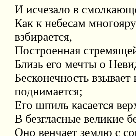
И исчезало в смолкающ
Как к небесам многояр
взбирается,
Построенная стремящей
Близь его мечты о Нев
Бесконечность взывает к
поднимается;
Его шпиль касается ве
В безгласные великие б
Оно венчает землю с с