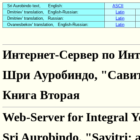
Sri Aurobindo text, English:
ASCII
Dmitriev' translation, English-Russian:
Latin
Dmitriev' translation, Russian:
Latin
Ovanesbekov' translation, English-Russian:
Latin
Интернет-Сервер по Инт
Шри Ауробиндо, "Савит
Книга Вторая
Web-Server for Integral 
Sri Aurobindo, "Savitri: