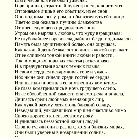
Шаги часов для нее были ужасны:
Горе пришло, страстный чужестранец, к воротам ее:
Отгоняемое лишь в его объятиях, из ее снов
Оно поднималось утром, чтобы взглянуть ей в лицо.
Тщетно она бежала в пучины блаженства
От преследующего предвидения конца.
Утром она ныряла в любовь, что муку взращивала;
Ее глубочайшее горе из сладчайших бездн поднималось.
Память была мучительной болью, она ощущала,
Как каждый день безжалостно лист золотой отрывает
От ее слишком тонкой книги любви и радости.
Так, в мощных порывах счастья раскачиваясь
И в предчувствия волнах темных плывя,
И своим сердцем вскармливая горе и ужас,-
Ибо ныне они сидели среди гостей ее сердца
Или шагали порознь в ее внутренних комнатах,-
Ее глаза всматривались в ночь грядущего слепо.
Из ее обособленной самости она смотрела и видела,
Двигаясь среди любимых незнающих лиц,
Как чужой разуму, хотя столь близкий сердцу,
Неведавший, улыбавшийся мир шел счастливо мимо
Своею дорогою к неизвестному року,
И удивлялась беззаботной жизни людей.
Словно гуляли они в разных, хотя и близких мирах,
Они были уверены в возвращении солнца,