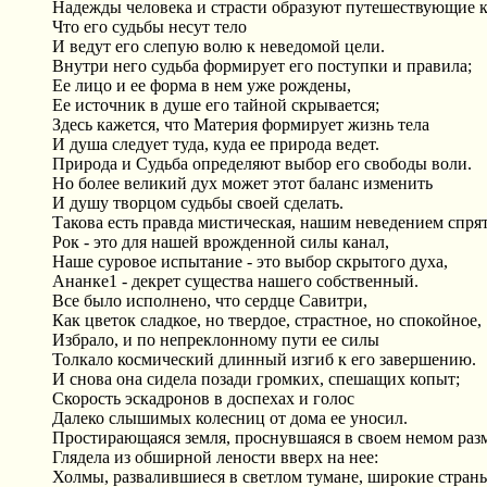
Надежды человека и страсти образуют путешествующие к
Что его судьбы несут тело
И ведут его слепую волю к неведомой цели.
Внутри него судьба формирует его поступки и правила;
Ее лицо и ее форма в нем уже рождены,
Ее источник в душе его тайной скрывается;
Здесь кажется, что Материя формирует жизнь тела
И душа следует туда, куда ее природа ведет.
Природа и Судьба определяют выбор его свободы воли.
Но более великий дух может этот баланс изменить
И душу творцом судьбы своей сделать.
Такова есть правда мистическая, нашим неведением спря
Рок - это для нашей врожденной силы канал,
Наше суровое испытание - это выбор скрытого духа,
Ананке1 - декрет существа нашего собственный.
Все было исполнено, что сердце Савитри,
Как цветок сладкое, но твердое, страстное, но спокойное,
Избрало, и по непреклонному пути ее силы
Толкало космический длинный изгиб к его завершению.
И снова она сидела позади громких, спешащих копыт;
Скорость эскадронов в доспехах и голос
Далеко слышимых колесниц от дома ее уносил.
Простирающаяся земля, проснувшаяся в своем немом ра
Глядела из обширной лености вверх на нее:
Холмы, развалившиеся в светлом тумане, широкие стран