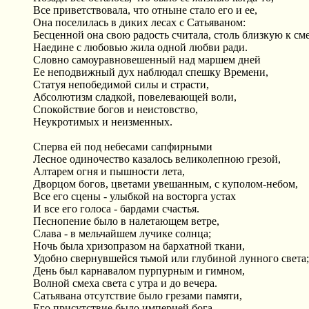
Все приветствовала, что отныне стало его и ее,
Она поселилась в диких лесах с Сатьяваном:
Бесценной она свою радость считала, столь близкую к см
Наедине с любовью жила одной любви ради.
Словно самоуравновешенный над маршем дней
Ее неподвижный дух наблюдал спешку Времени,
Статуя непобедимой силы и страсти,
Абсолютизм сладкой, повелевающей воли,
Спокойствие богов и неистовство,
Неукротимых и неизменных.
Сперва ей под небесами сапфирными
Лесное одиночество казалось великолепною грезой,
Алтарем огня и пышности лета,
Дворцом богов, цветами увешанным, с куполом-небом,
Все его сцены - улыбкой на восторга устах
И все его голоса - бардами счастья.
Песнопение было в налетающем ветре,
Слава - в мельчайшем лучике солнца;
Ночь была хризопразом на бархатной ткани,
Удобно свернувшейся тьмой или глубиной лунного света;
День был карнавалом пурпурным и гимном,
Волной смеха света с утра и до вечера.
Сатьявана отсутствие было грезами памяти,
Его присутствие было империей бога.