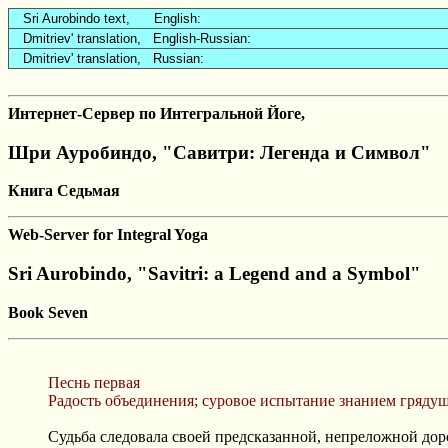
Sri Aurobindo text, English:
Dmitriev' translation, English-Russian:
Dmitriev' translation, Russian:
Интернет-Сервер по Интегральной Йоге,
Шри Ауробиндо, "Савитри: Легенда и Символ"
Книга Седьмая
Web-Server for Integral Yoga
Sri Aurobindo, "Savitri: a Legend and a Symbol"
Book Seven
Песнь первая
Радость объединения; суровое испытание знанием грядущ
Судьба следовала своей предсказанной, непреложной дор