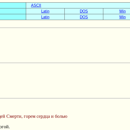
ASCII
Latin
DOS
Win
Latin
DOS
Win
ей Смерти, горем сердца и болью
огой.