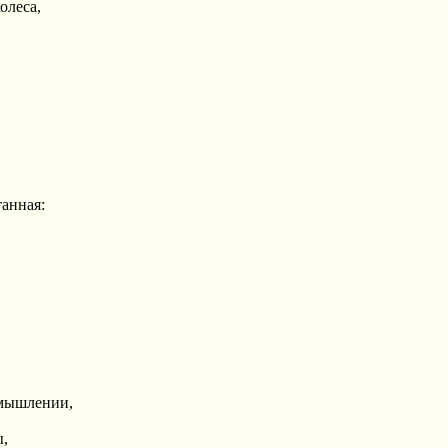
олеса,
танная:
змышлении,
ы,