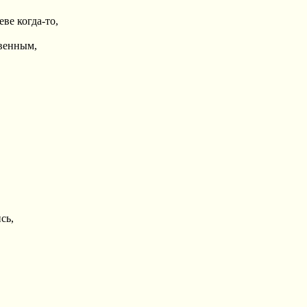
ве когда-то,
твенным,
сь,