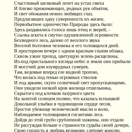
Счастливый шелковый лепет на устах смеха
И близко прижимающих, родных рук объятия,
И свет обожания нежно любящих глаз,
Предлагавших одну суверенность их жизни.
Первобытное одиночество Природы здесь было:
Здесь раздавались голоса лишь птиц и зверей, -
Ссылка аскета в смутно одушевленной огромности
Безлюдного леса, далеко от веселого звука
Веселой болтовни человека и его толпящихся дней.
В просторном вечере с одним красным глазом облака,
Сквозь узкие проход, цветущую зелень расщелины,
Из-под пристального взгляда небес и земли они прибыли
В могучий дом изумрудных сумерек.
Там, ведомые вперед еле видной тропою,
Что вилась под тенью огромных стволов
И под арками, скупо солнечный свет пропускающими,
Они увидели низкий кров жилища отшельника,
Скрытого под клочком лазурного цвета
На залитой солнцем поляне, что казалась вспышкой
Довольной улыбки в чудовищном сердце лесов,
Простое убежище человеческой мысли и воли,
Наблюдаемое толпящимися гигантами леса.
Дойдя до этой грубо срубленной хижины, они отдали
Не рассуждая больше о странности судьбы своей дочери,
Свою гордость и любовь великому, слепому королю.