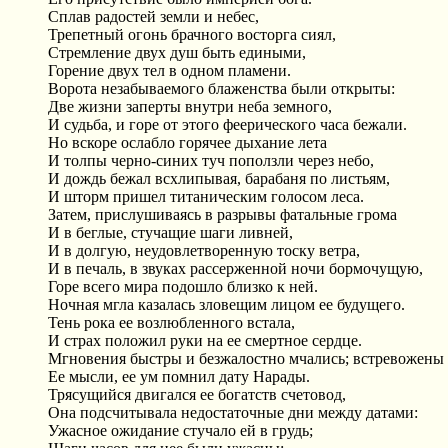
Сплав радостей земли и небес,
Трепетный огонь брачного восторга сиял,
Стремление двух душ быть едиными,
Горение двух тел в одном пламени.
Ворота незабываемого блаженства были открыты:
Две жизни заперты внутри неба земного,
И судьба, и горе от этого феерического часа бежали.
Но вскоре ослабло горячее дыхание лета
И толпы черно-синих туч поползли через небо,
И дождь бежал всхлипывая, барабаня по листьям,
И шторм пришел титаническим голосом леса.
Затем, прислушиваясь в разрывы фатальные грома
И в беглые, стучащие шаги ливней,
И в долгую, неудовлетворенную тоску ветра,
И в печаль, в звуках рассерженной ночи бормочущую,
Горе всего мира подошло близко к ней.
Ночная мгла казалась зловещим лицом ее будущего.
Тень рока ее возлюбленного встала,
И страх положил руки на ее смертное сердце.
Мгновения быстры и безжалостно мчались; встревожены
Ее мысли, ее ум помнил дату Нарады.
Трясущийся двигался ее богатств счетовод,
Она подсчитывала недостаточные дни между датами:
Ужасное ожидание стучало ей в грудь;