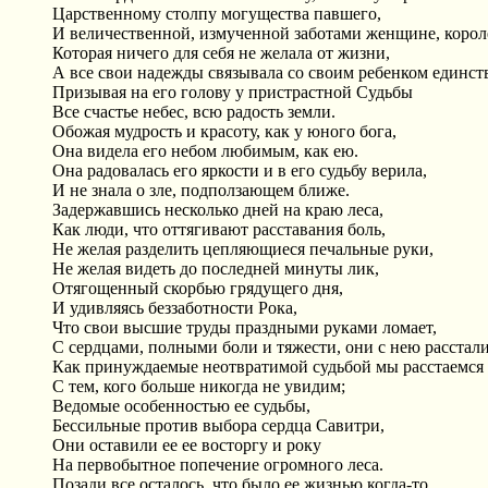
Царственному столпу могущества павшего,
И величественной, измученной заботами женщине, короле
Которая ничего для себя не желала от жизни,
А все свои надежды связывала со своим ребенком единс
Призывая на его голову у пристрастной Судьбы
Все счастье небес, всю радость земли.
Обожая мудрость и красоту, как у юного бога,
Она видела его небом любимым, как ею.
Она радовалась его яркости и в его судьбу верила,
И не знала о зле, подползающем ближе.
Задержавшись несколько дней на краю леса,
Как люди, что оттягивают расставания боль,
Не желая разделить цепляющиеся печальные руки,
Не желая видеть до последней минуты лик,
Отягощенный скорбью грядущего дня,
И удивляясь беззаботности Рока,
Что свои высшие труды праздными руками ломает,
С сердцами, полными боли и тяжести, они с нею расстали
Как принуждаемые неотвратимой судьбой мы расстаемся
С тем, кого больше никогда не увидим;
Ведомые особенностью ее судьбы,
Бессильные против выбора сердца Савитри,
Они оставили ее ее восторгу и року
На первобытное попечение огромного леса.
Позади все осталось, что было ее жизнью когда-то,