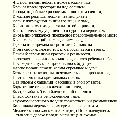
Что под летним небом в покое раскинулись,
Край за краем просторным под солнцем,
Города, подобные хризолитам в широком сиянии,
И желтые реки шагающие, львиногривые,
Вели к изумрудной линии границ Шалвы,
К счастливому входу в стальные обширности,
К титаническому уединению и суровым вершинам.
Вновь приближалось прекрасное предопределенное место
Край, сверкающий наслаждением рощ,
Где она повстречала впервые лик Сатьявана
И он говорил, словно тот, кто просыпается в грезах
Некой безвременной красоты и реальности,
Золотолунная сладость земнорожденного ребенка небес.
Последний спуск - и приблизилось будущее:
Далеко позади лежали холмы огромные Мадры,
Белые резные колонны, неясные альковы прохладные,
Цветная мозаика кристальных полов,
Павильоны с башнями, бассейны в ряби от ветра,
Бормотание стражи в жужжании пчел,
Быстро забытый или бледнеющий в памяти
Плеск фонтана в белокаменной чаше,
Глубокомысленного полдня торжественный размышляющ
Колоннады деревьев серая греза в вечере тихом,
Медленный восход месяца, впереди Ночи плывущего.
Оставлены далеко позади были лица знакомые,