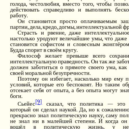
голода, честолюбия, вместо того, чтобы позв
действовать справедливо и выполнять беск
работу.
Он становится просто оплачиваемым за
партии, дела, кредо, догмы, интеллектуальной ф
Страсть и рвение, даже интеллектуальное
настолько уродуют величайшие умы, что даже
становится софистом и словесным жонглёром
Будда спорит в своём кругу.
Философ желает превыше всего сохран
интеллектуальную праведность. Он так же забо
должен заботиться о прямоте своего ума, как
своей моральной безупречности.
Поэтому он избегает, насколько мир ему п
условий, которые его беспокоят. Но таким о
отсекает себя от опыта, а без опыта могут зна
боги.
[9]
Сьейес
сказал, что политика — это 
который он сделал наукой. Да, но к сожалению
прекрасно знал политическую науку, саму по
не знал ни в малейшей степени. И когда он 
вошёл в политическую жизнь, у не