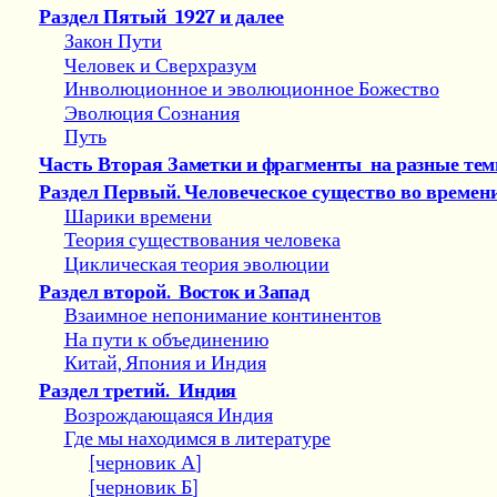
Раздел Пятый
1927 и далее
Закон Пути
Человек и Сверхразум
Инволюционное и эволюционное Божество
Эволюция Сознания
Путь
Часть Вторая
Заметки и фрагменты
на разные те
Раздел Первый
.
Человеческое существо во времен
Шарики времени
Теория существования человека
Циклическая теория эволюции
Раздел второй
.
Восток и Запад
Взаимное непонимание континентов
На пути к объединению
Китай, Япония и Индия
Раздел третий.
Индия
Возрождающаяся Индия
Где мы находимся в литературе
[черновик А
]
[черновик Б
]