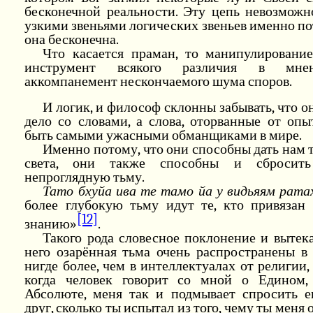
бесконечной реальности. Эту цепь невозможн
узкими звеньями логических звеньев именно по
она бесконечна.
Что касается праман, то манипулирован
инструмент всякого различия в мн
аккомпанемент нескончаемого шума споров.
И логик, и философ склонны забывать, что 
дело со словами, а слова, оторванные от опы
быть самыми ужасными обманщиками в мире.
Именно потому, что они способны дать нам 
света, они также способны и сбросит
непроглядную тьму.
Тато бхуйа ива те тамо йа у видьяям рата
более глубокую тьму идут те, кто привязан 
[12]
знанию»
.
Такого рода словесное поклонение и вытек
него озарённая тьма очень распространены в
нигде более, чем в интеллектуалах от религии,
когда человек говорит со мной о Едином
Абсолюте, меня так и подмывает спросить е
друг, сколько ты испытал из того, чему ты меня 