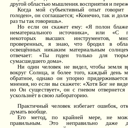
другой областью мышления. восприятия и пере
Когда мой субъективный опыт говорит
голоден», он соглашается; «Конечно, так и дол
раз ты так говоришь».
Но если он скажет ему: «Я полон блаже
нематериального источника», или «С 
некоторых высших инструментов, мног
проверенных, я знаю, что бродил в обла
освещённых никаким материальным солнце
отвечает: «Ты годен только для тюр
сумасшедшего дома».
Ни один человек не видел, чтобы земля в
вокруг Солнца, и более того, каждый день 
обратное, однако он упорно придерживается
мнения, но если вы скажете: «Хотя Бог не вид
но Он существует», он с гневом отвернется 
ускользнёт в свою лабораторию.
Практичный человек избегает ошибок, отк
думать вообще.
Его метод, по крайней мере, не мож
правильным. Это неправильно даже 