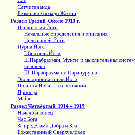
Сат
Сатчитананда
Безмолвие позади Жизни
Раздел Третий
Около 1913 г.
Психология Йоги
Начальные определения и описания
Цель нашей Йоги
Пурна Йога
I
.
Вся цель Йоги
II
.
Парабрахман, Мукти
и мыслительная систем
человека
III
. Парабрахман и Парапуруша
Эволюционная цель Йоги
Полнота Йоги — в состоянии
Природа
Майя
Раздел Четвёртый
1914 – 1919
Начало и конец
Час Бога
За пределами Добра и Зла
Божественный Сверхчеловек