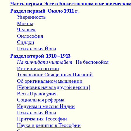
Часть первая Эссе о Божественном и человеческо
Раздел первый
Около 1911 г.
Уверенность
Мокша
Человек
Философия
Сиддхи
Психология Йоги
Раздел второй
1910
–
1913
На кинчидапи чинтайет
Не беспокойся
Источники поэзии
Толкование Священных Писаний
Об оригинальном мышлении
[Черновик начала другой версии]
Весы Правосудия
Социальная реформа
Индуизм и миссия Индии
Психология Йоги
Притязания Теософии
Наука и религия в Теософии