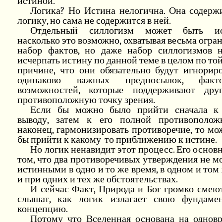
истиной.
Логика? Но Истина нелогична. Она содержи
логику, но сама не содержится в ней.
Отдельный силлогизм может быть ис
насколько это возможно, охватывая весьма огр
набор фактов, но даже набор силлогизмов 
исчерпать истину по данной теме в целом по то
причине, что они обязательно будут игнорир
одинаково важных предпосылок, фак
возможностей, которые поддерживают др
противоположную точку зрения.
Если бы можно было прийти сначала к
выводу, затем к его полной противополож
наконец, гармонизировать противоречие, то м
бы прийти к какому-то приближению к истине.
Но логик ненавидит этот процесс. Его основн
том, что два противоречивых утверждения не м
истинными в одно и то же время, в одном и том
и при одних и тех же обстоятельствах.
И сейчас Факт, Природа и Бог громко смеют
слышат, как логик излагает свою фундаме
концепцию.
Потому что Вселенная основана на однов