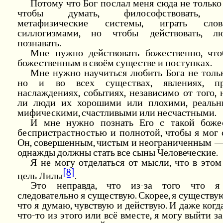
Потому что Бог послал меня сюда не только 
чтобы думать, философствовать, с
метафизические системы, играть сл
силлогизмами, но чтобы действовать, л
познавать.
Мне нужно действовать божественно, что
божественным в своём существе и поступках.
Мне нужно научиться любить Бога не тольк
но и во всех существах, явлениях, пре
наслаждениях, событиях, независимо от того,
ли люди их хорошими или плохими, реаль
мифическими, счастливыми или несчастными.
И мне нужно познать Его с такой боже
беспристрастностью и полнотой, чтобы я мог 
Он, совершенным, чистым и неограниченным —
однажды должны стать все сыны Человеческие.
Я не могу отделаться от мысли, что в это
[8]
цель Лилы
.
Это неправда, что из-за того что я
следовательно я существую. Скорее, я существу
что я думаю, чувствую и действую. И даже когд
что-то из этого или всё вместе, я могу выйти з