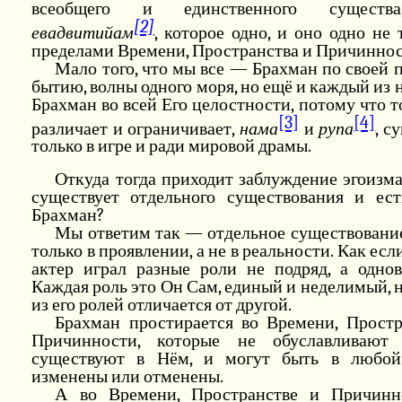
всеобщего и единственного сущест
[2]
евадвитийам
, которое одно, и оно одно не 
пределами Времени, Пространства и Причиннос
Мало того, что мы все — Брахман по своей 
бытию, волны одного моря, но ещё и каждый из 
Брахман во всей Его целостности, потому что то
[3]
[4]
различает и ограничивает,
нама
и
рупа
, с
только в игре и ради мировой драмы.
Откуда тогда приходит заблуждение эгоизма
существует отдельного существования и ест
Брахман?
Мы ответим так — отдельное существование
только в проявлении, а не в реальности. Как есл
актер играл разные роли не подряд, а однов
Каждая роль это Он Сам, единый и неделимый, 
из его ролей отличается от другой.
Брахман простирается во Времени, Простр
Причинности, которые не обуславливают
существуют в Нём, и могут быть в любо
изменены или отменены.
А во Времени, Пространстве и Причин