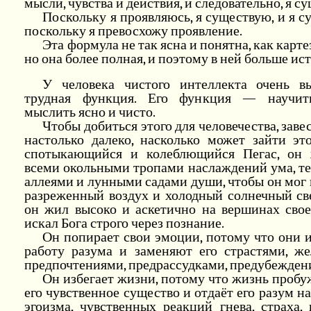
мысли, чувства и действия, и следовательно, я с
Поскольку я проявляюсь, я существую, и я 
поскольку я превосхожу проявление.
Эта формула не так ясна и понятна, как карте
но она более полная, и поэтому в ней больше ис
У человека чистого интеллекта очень в
трудная функция. Его функция — научит
мыслить ясно и чисто.
Чтобы добиться этого для человечества, заве
настолько далеко, насколько может зайти эт
спотыкающийся и колеблющийся Пегас, он 
всеми окольными тропами наслаждений ума, т
аллеями и лунными садами души, чтобы он мог 
разреженный воздух и холодный солнечный св
он жил высоко и аскетично на вершинах свое
искал Бога строго через познание.
Он попирает свои эмоции, потому что они 
работу разума и заменяют его страстями, же
предпочтениями, предрассудками, предубежден
Он избегает жизни, потому что жизнь пробу
его чувственное существо и отдаёт его разум н
эгоизма, чувственных реакций гнева, страха,