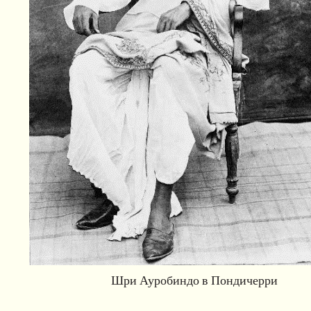
Шри Ауробиндо в Пондичерри