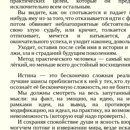
практических целей, которые он предп
исключительно всем остальным.
Вы видите, как он спотыкается и падает 
нибудь яму из-за того, что отказывается идти с 
потом обвиняет неблагоприятные обстоятель
свою злую судьбу, или кричит, толкается 
отпихивает, мечется и натыкается, до
окончательного успеха, и уходит наконец, довол
Уходит, оставив после себя имя в истории и
лжи, зла и страданий будущим поколениям.
Метод практического человека — самый ко
лёгкий, но меньше всего достойный восхищения
Истина — это бесконечно сложная реаль
лучшие шансы приблизиться к ней у тех, кто л
осознаёт её бесконечную сложность, но не боитс
Мы должны смотреть на весь запутанны
мысли: на факт, на эмоцию, на идею, на и
рамками идеи, на вывод, на противоре
модификацию, на идеал, на практику, на возмож
невозможность (которую ещё надо проверить).
И сохраняя спокойствие души и ясность взо
могучем потоке и извержении мира, везде иска