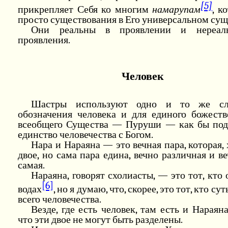
[5]
прикрепляет Себя ко многим
намарупам
, к
просто существования в Его универсальном сущ
Они реальны в проявлении и нереал
проявления.
Человек
Шастры используют одно и то же сл
обозначения человека и для единого божеств
всеобщего Существа — Пуруши — как бы под
единство человечества с Богом.
Нара и Нараяна — это вечная пара, которая, 
двое, но сама пара едина, вечно различная и в
самая.
Нараяна, говорят схолиасты, — это тот, кто 
[6]
водах
, но я думаю, что, скорее, это тот, кто су
всего человечества.
Везде, где есть человек, там есть и Нараян
что эти двое не могут быть разделены.