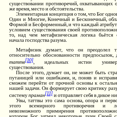
существовании противоречий, охватывающих о
же время, место и обстоятельства.
Элементарная концепция о том, что Бог одн
Один и Многие, Конечный и Бесконечный, об
Формой и Бесформенный, и что каждый атрибут
условием существования своей противоположн
то, над чем метафизическая логика бьётся 
начала господства разума.
Метафизик думает, что он преодолел т
относительно обоснованности предпосылок, 
[10]
таттв
, идеальных истин универс
существования.
После этого, думает он, не может быть стр
путаницей или ошибками, и, поняв и исправи
сможем перейти от прочной основы к остальн
нашей задачи. Он формирует свою критику раз
[11]
систему
праман
и отправляет себя в дикое ни
Увы, таттвы это сама основа, опора и пер
этого всемирного противоречия и ло
невозможного примирения противоположн
котором Бог затмил некоторые лучи Своей с