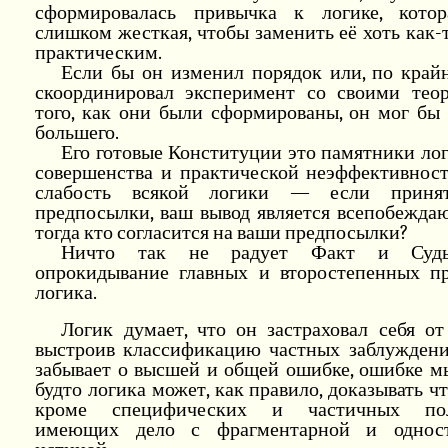
сформировалась привычка к логике, кото
слишком жесткая, чтобы заменить её хоть как-
практическим.
Если бы он изменил порядок или, по крайн
скоординировал эксперимент со своими тео
того, как они были сформированы, он мог бы
большего.
Его готовые Конституции это памятники ло
совершенства и практической неэффективност
слабость всякой логики — если приня
предпосылки, ваш вывод является всепобежда
тогда кто согласится на ваши предпосылки?
Ничто так не радует Факт и Судь
опрокидывание главных и второстепенных п
логика.
Логик думает, что он застраховал себя от
выстроив классификацию частных заблуждени
забывает о высшей и общей ошибке, ошибке м
будто логика может, как правило, доказывать чт
кроме специфических и частичных пол
имеющих дело с фрагментарной и одност