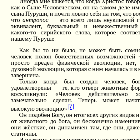
Иногда мне кажется, что когда Христос говор
как о Сыне Человеческом, он на самом деле им
сына Пуруши, и почти ловлю себя на том, что в
что
антропос
— это всего лишь неуклюжий г
эквивалент, буквальный и невежественный
какого-то сирийского слова, которое соотве
нашему Пуруше.
Как бы то ни было, не может быть сомне
человек полон божественных возможностей
просто предел физической эволюции, нет,
духовной эволюции, которая с ним началась и в 
завершена.
Только когда был создан человек, бо
удовлетворены — те, кто отверг животные фо
воскликнули: «Человек действительно 
замечательно сделан. Теперь может нача
[7]
высокую эволюцию»
.
Он подобен Богу, он итог всех других видов и
от животного до бога, он бесконечно изменчив
они жёсткие, он динамичен там, где они, даж
статичны.
И поэтому, хотя в настоящем и по его дости