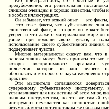
Его пристрастность, его яростные и ус
предубеждения, его решительная постановка
слишком очевидны и хорошо известны, чтобы 
в особых иллюстрациях.
Он забывает, что всякий опыт — это факты,
— это тоже факты, что субъективное знан
единственный факт, в котором он может быт
уверен, и что даже о материальном мире он 
узнаёт при помощи своих чувств, а толь
использование своего субъективного знания, 
поддерживает чувства.
Многие материалисты скажут вам, что в 
основы знания могут быть приняты только т
которые воспринимаются органами ч
положение, которое ни один человек н
обосновать и которое его наука ежедневно от
практике.
Эти мыслители соглашаются доверитьс
суверенному субъективному инструменту, 
устанавливает для них истины об этом мире, в
низшим инструментам, но тот же самый су
инструмент осуждается как полностью оши
безумный, когда он точно таким же образом име